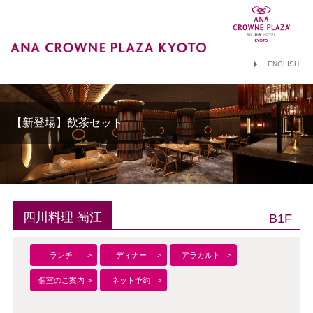
ENGLISH
【新登場】飲茶セット
四川料理 蜀江
B1F
ランチ
ディナー
アラカルト
個室のご案内
ネット予約