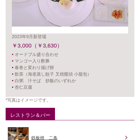
2023年9月新登場
￥3,000（￥3,630）
•
オードブル盛り合わせ
•
マンゴー入り酢豚
•
春巻と変わり揚げ餅
•
飲茶（海老蒸し餃子 叉焼饅頭 小籠包）
•
白粥 汁そば 炒飯のいずれか
•
杏仁豆腐
*写真はイメージです。
レストラン＆バー
鉄板焼
二条