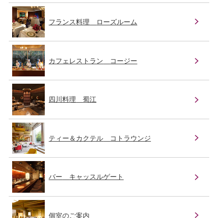
フランス料理
ローズルーム
カフェレストラン
コージー
四川料理
蜀江
ティー＆カクテル
コトラウンジ
バー
キャッスルゲート
個室のご案内