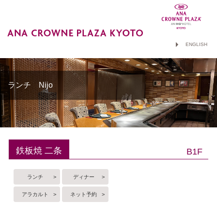
ENGLISH
ランチ Nijo
鉄板焼 二条
B1F
ランチ
ディナー
アラカルト
ネット予約