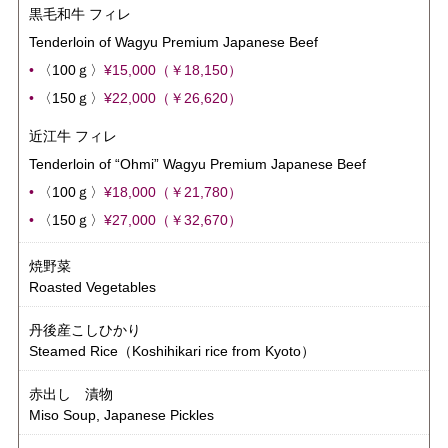
黒毛和牛 フィレ
Tenderloin of Wagyu Premium Japanese Beef
•
〈100ｇ〉
¥15,000（￥18,150）
•
〈150ｇ〉
¥22,000（￥26,620）
近江牛 フィレ
Tenderloin of “Ohmi” Wagyu Premium Japanese Beef
•
〈100ｇ〉
¥18,000（￥21,780）
•
〈150ｇ〉
¥27,000（￥32,670）
焼野菜
Roasted Vegetables
丹後産こしひかり
Steamed Rice（Koshihikari rice from Kyoto）
赤出し 漬物
Miso Soup, Japanese Pickles