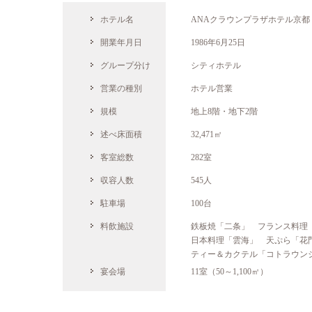
ホテル名
ANAクラウンプラザホテル京都
開業年月日
1986年6月25日
グループ分け
シティホテル
営業の種別
ホテル営業
規模
地上8階・地下2階
述べ床面積
32,471㎡
客室総数
282室
収容人数
545人
駐車場
100台
料飲施設
鉄板焼「二条」 フランス料
日本料理「雲海」 天ぷら「花
ティー＆カクテル「コトラウン
宴会場
11室（50～1,100㎡）