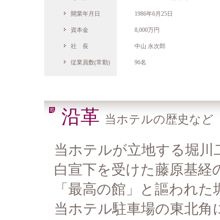
開業年月日
1986年6月25日
資本金
8,000万円
社 長
中山 永次郎
従業員数(常勤)
96名
沿革
当ホテルの歴史など
当ホテルが立地する堀川
白宣下を受けた藤原基経
「最高の館」と謳われた
当ホテル駐車場の東北角